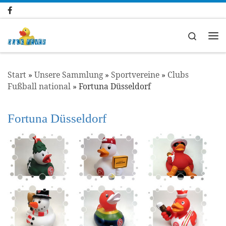
Zum Inhalt springen
Search
Me
Start
»
Unsere Sammlung
»
Sportvereine
»
Clubs
Fußball national
»
Fortuna Düsseldorf
Fortuna Düsseldorf