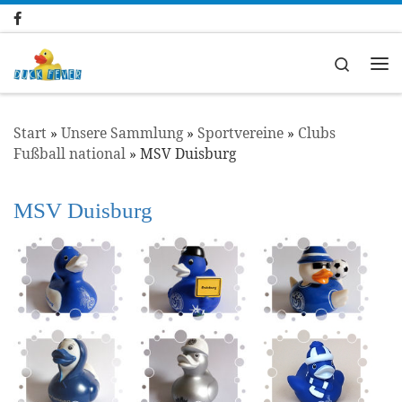
Zum Inhalt springen
Search
Me
Start
»
Unsere Sammlung
»
Sportvereine
»
Clubs
Fußball national
»
MSV Duisburg
MSV Duisburg