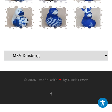
© 2026 - made with
❤
by
Duck Fever