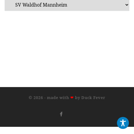
© 2026 - made with
❤
by
Duck Fever