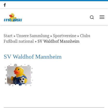
Zum Inhalt springen
Search
Me
Start
»
Unsere Sammlung
»
Sportvereine
»
Clubs
Fußball national
»
SV Waldhof Mannheim
SV Waldhof Mannheim