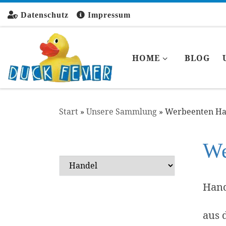
Zum Inhalt springen
Datenschutz
Impressum
HOME
BLOG
Start
»
Unsere Sammlung
»
Werbeenten Ha
We
Hand
aus 