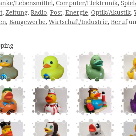
änke/Lebensmittel
,
Computer/Elektronik
,
Spiel
t
,
Zeitung
,
Radio
,
Post
,
Energie
,
Optik/Akustik
,
en
,
Baugewerbe
,
Wirtschaft/Industrie
,
Beruf
u
ping